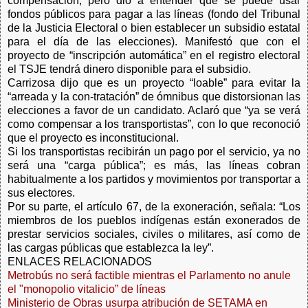
compensación, pero dio a entender que se puede usar
fondos públicos para pagar a las líneas (fondo del Tribunal
de la Justicia Electoral o bien establecer un subsidio estatal
para el día de las elecciones). Manifestó que con el
proyecto de “inscripción automática” en el registro electoral
el TSJE tendrá dinero disponible para el subsidio.
Carrizosa dijo que es un proyecto “loable” para evitar la
“arreada y la con-tratación” de ómnibus que distorsionan las
elecciones a favor de un candidato. Aclaró que “ya se verá
como compensar a los transportistas”, con lo que reconoció
que el proyecto es inconstitucional.
Si los transportistas recibirán un pago por el servicio, ya no
será una “carga pública”; es más, las líneas cobran
habitualmente a los partidos y movimientos por transportar a
sus electores.
Por su parte, el artículo 67, de la exoneración, señala: “Los
miembros de los pueblos indígenas están exonerados de
prestar servicios sociales, civiles o militares, así como de
las cargas públicas que establezca la ley”.
ENLACES RELACIONADOS
Metrobús no será factible mientras el Parlamento no anule
el "monopolio vitalicio” de líneas
Ministerio de Obras usurpa atribución de SETAMA en