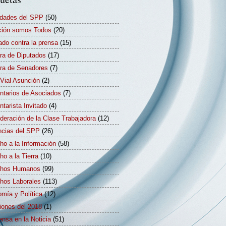
idades del SPP
(50)
ión somos Todos
(20)
ado contra la prensa
(15)
a de Diputados
(17)
a de Senadores
(7)
Vial Asunción
(2)
tarios de Asociados
(7)
tarista Invitado
(4)
deración de la Clase Trabajadora
(12)
cias del SPP
(26)
ho a la Información
(58)
ho a la Tierra
(10)
chos Humanos
(99)
hos Laborales
(113)
mía y Política
(12)
iones del 2018
(1)
ensa en la Noticia
(51)