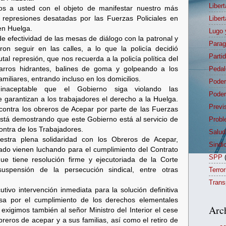
Liber
mos a usted con el objeto de manifestar nuestro más
s represiones desatadas por las Fuerzas Policiales en
Liber
en Huelga.
Lugo 
e efectividad de las mesas de diálogo con la patronal y
Para
ron seguir en las calles, a lo que la policía decidió
Parti
al represión, que nos recuerda a la policía política del
 carros hidrantes, balines de goma y golpeando a los
Pedal
miliares, entrando incluso en los domicilios.
Poder
inaceptable que el Gobierno siga violando las
Poder
e garantizan a los trabajadores el derecho a la Huelga.
Previ
contra los obreros de Acepar por parte de las Fuerzas
está demostrando que este Gobierno está al servicio de
Probl
contra de los Trabajadores.
Salud
tra plena solidaridad con los Obreros de Acepar,
Sindi
ado vienen luchando para el cumplimiento del Contrato
SPP
e tiene resolución firme y ejecutoriada de la Corte
uspensión de la persecución sindical, entre otras
Terro
Trans
tivo intervención inmediata para la solución definitiva
asa por el cumplimiento de los derechos elementales
Arc
exigimos también al señor Ministro del Interior el cese
breros de acepar y a sus familias, así como el retiro de