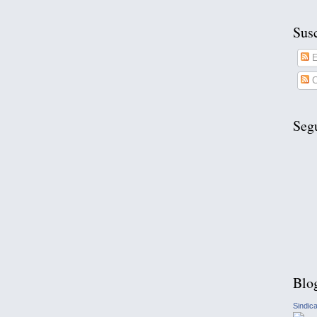
Susc
E
C
Seg
Blo
Sindic