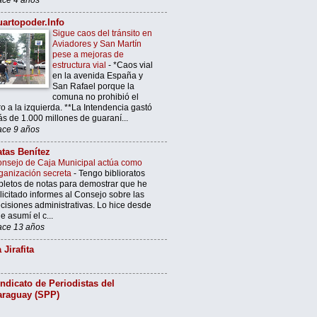
artopoder.Info
Sigue caos del tránsito en
Aviadores y San Martín
pese a mejoras de
estructura vial
-
*Caos vial
en la avenida España y
San Rafael porque la
comuna no prohibió el
ro a la izquierda. **La Intendencia gastó
s de 1.000 millones de guaraní...
ce 9 años
tas Benítez
nsejo de Caja Municipal actúa como
ganización secreta
-
Tengo biblioratos
pletos de notas para demostrar que he
licitado informes al Consejo sobre las
cisiones administrativas. Lo hice desde
e asumí el c...
ce 13 años
 Jirafita
ndicato de Periodistas del
araguay (SPP)