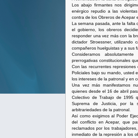
Los abajo firmantes nos dirigi
enérgico repudio a las violenta
contra de los Obreros de Acepar 
La semana pasada, ante la falta d
el gobierno, los obreros decidie
responder una vez más con la brut
dictador Stroessner, utilizando
compañeros huelguistas y a sus fa
Consideramos absolutamente 
prerrogativas constitucionales qu
Con las recurrentes represiones 
Policiales bajo su mando, usted 
los intereses de la patronal y en 
Una vez más manifestamos nues
quienes desde el 16 de abril pas
Colectivo de Trabajo de 1995 qu
Suprema de Justicia, por la s
arbitrariedades de la patronal.
Así como exigimos al Poder Ejecu
del conflicto en Acepar, que p
reclamados por los trabajadores, 
inmediato de la represión a los o