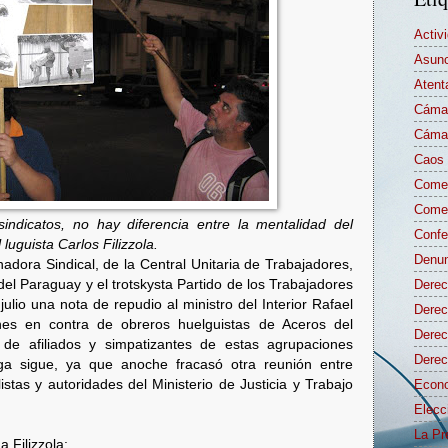
Activ
Asunc
Atent
Cámar
Cámar
Caos 
Comen
Comen
indicatos, no hay diferencia entre la mentalidad del
Confe
luguista Carlos Filizzola.
Denun
adora Sindical, de la Central Unitaria de Trabajadores,
el Paraguay y el trotskysta Partido de los Trabajadores
Derec
ulio una nota de repudio al ministro del Interior Rafael
Derec
ones en contra de obreros huelguistas de Aceros del
Dere
e afiliados y simpatizantes de estas agrupaciones
Derec
lga sigue, ya que anoche fracasó otra reunión entre
istas y autoridades del Ministerio de Justicia y Trabajo
Econo
Elecc
La Pr
a Filizzola: