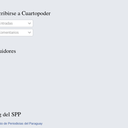
ribirse a Cuartopoder
ntradas
omentarios
uidores
g del SPP
ato de Periodistas del Paraguay