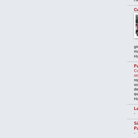
Cu
gi
má
Ha
Pa
Co
or
re
so
de
qu
Ha
La
-
Si
P
-