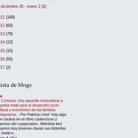
►
diciembre 26 - enero 2
(1)
011
(168)
012
(60)
013
(79)
014
(13)
015
(10)
016
(50)
017
(2)
ista de blogs
’a
 Comuna: Una apuesta comunitaria a
 yerba mate para el desarrollo socio
ltural y económico de las familias
ampesinas.
-
Por Patricia Lima* Hay algo
e cautiva en el ritmo cadencioso y
goroso del «sapecado». Mientras tres
jeres muy jóvenes clavan sus tridentes
 metal e...
ce 4 años