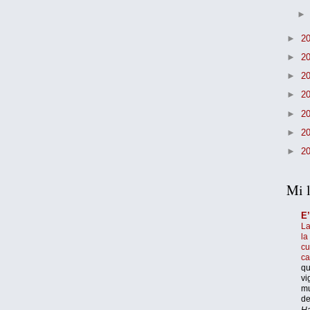
►
2
►
2
►
2
►
2
►
2
►
2
►
2
Mi l
E
La
la
cu
c
qu
vi
mu
de
Ha