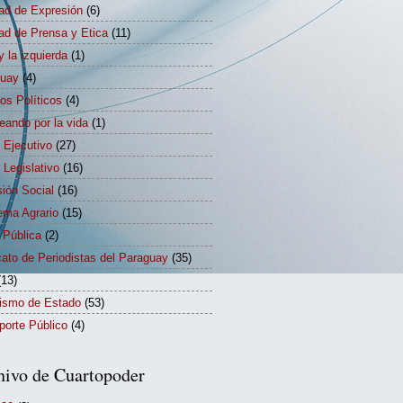
tad de Expresión
(6)
tad de Prensa y Etica
(11)
y la izquierda
(1)
guay
(4)
dos Políticos
(4)
eando por la vida
(1)
 Ejecutivo
(27)
 Legislativo
(16)
sión Social
(16)
ema Agrario
(15)
 Pública
(2)
cato de Periodistas del Paraguay
(35)
(13)
rismo de Estado
(53)
porte Público
(4)
hivo de Cuartopoder