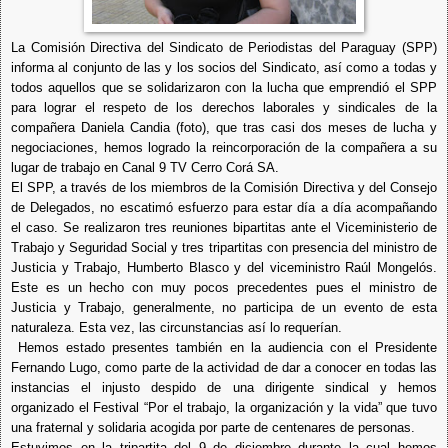
La Comisión Directiva del Sindicato de Periodistas del Paraguay (SPP)
informa al conjunto de las y los socios del Sindicato, así como a todas y
todos aquellos que se solidarizaron con la lucha que emprendió el SPP
para lograr el respeto de los derechos laborales y sindicales de la
compañera Daniela Candia (foto), que tras casi dos meses de lucha y
negociaciones, hemos logrado la reincorporación de la compañera a su
lugar de trabajo en Canal 9 TV Cerro Corá SA.
El SPP, a través de los miembros de la Comisión Directiva y del Consejo
de Delegados, no escatimó esfuerzo para estar día a día acompañando
el caso. Se realizaron tres reuniones bipartitas ante el Viceministerio de
Trabajo y Seguridad Social y tres tripartitas con presencia del ministro de
Justicia y Trabajo, Humberto Blasco y del viceministro Raúl Mongelós.
Este es un hecho con muy pocos precedentes pues el ministro de
Justicia y Trabajo, generalmente, no participa de un evento de esta
naturaleza. Esta vez, las circunstancias así lo requerían.
Hemos estado presentes también en la audiencia con el Presidente
Fernando Lugo, como parte de la actividad de dar a conocer en todas las
instancias el injusto despido de una dirigente sindical y hemos
organizado el Festival “Por el trabajo, la organización y la vida” que tuvo
una fraternal y solidaria acogida por parte de centenares de personas.
Estuvimos en la tripartita del 9 de diciembre durante la cual hemos