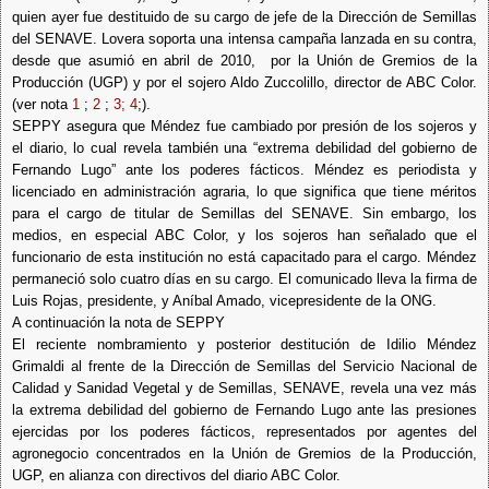
quien ayer fue destituido de su cargo de jefe de la Dirección de Semillas
del SENAVE. Lovera soporta una intensa campaña lanzada en su contra,
desde que asumió en abril de 2010, por la Unión de Gremios de la
Producción (UGP) y por el sojero Aldo Zuccolillo, director de ABC Color.
(ver nota
1
;
2
;
3;
4
;).
SEPPY asegura que Méndez fue cambiado por presión de los sojeros y
el diario, lo cual revela también una “extrema debilidad del gobierno de
Fernando Lugo” ante los poderes fácticos. Méndez es periodista y
licenciado en administración agraria, lo que significa que tiene méritos
para el cargo de titular de Semillas del SENAVE. Sin embargo, los
medios, en especial ABC Color, y los sojeros han señalado que el
funcionario de esta institución no está capacitado para el cargo. Méndez
permaneció solo cuatro días en su cargo. El comunicado lleva la firma de
Luis Rojas, presidente, y Aníbal Amado, vicepresidente de la ONG.
A continuación la nota de SEPPY
El reciente nombramiento y posterior destitución de Idilio Méndez
Grimaldi al frente de la Dirección de Semillas del Servicio Nacional de
Calidad y Sanidad Vegetal y de Semillas, SENAVE, revela una vez más
la extrema debilidad del gobierno de Fernando Lugo ante las presiones
ejercidas por los poderes fácticos, representados por agentes del
agronegocio concentrados en la Unión de Gremios de la Producción,
UGP, en alianza con directivos del diario ABC Color.