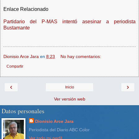
Enlace Relacionado
Partidario del P-MAS intentó asesinar a periodista
Bustamante
Dionisio Arce Jara
en
8:23
No hay comentarios:
Compartir
‹
›
Inicio
Ver versión web
Datos personales
Dionisio Arce Jara
Periodista del Diario ABC Color
Ver todo mi perfil