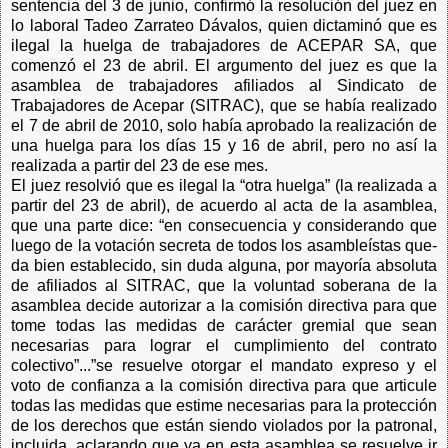
sentencia del 3 de junio, confirmó la resolución del juez en
lo laboral Tadeo Zarrateo Dávalos, quien dictaminó que es
ilegal la huelga de trabajadores de ACEPAR SA, que
comenzó el 23 de abril. El argumento del juez es que la
asamblea de trabajadores afiliados al Sindicato de
Trabajadores de Acepar (SITRAC), que se había realizado
el 7 de abril de 2010, solo había aprobado la realización de
una huelga para los días 15 y 16 de abril, pero no así la
realizada a partir del 23 de ese mes.
El juez resolvió que es ilegal la “otra huelga” (la realizada a
partir del 23 de abril), de acuerdo al acta de la asamblea,
que una parte dice: “en consecuencia y considerando que
luego de la votación secreta de todos los asambleístas que-
da bien establecido, sin duda alguna, por mayoría absoluta
de afiliados al SITRAC, que la voluntad soberana de la
asamblea decide autorizar a la comisión directiva para que
tome todas las medidas de carácter gremial que sean
necesarias para lograr el cumplimiento del contrato
colectivo”...”se resuelve otorgar el mandato expreso y el
voto de confianza a la comisión directiva para que articule
todas las medidas que estime necesarias para la protección
de los derechos que están siendo violados por la patronal,
incluida, aclarando que ya en esta asamblea se resuelve ir