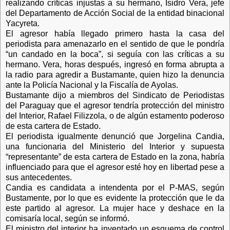
realizando críticas injustas a su hermano, Isidro Vera, jefe
del Departamento de Acción Social de la entidad binacional
Yacyreta.
El agresor había llegado primero hasta la casa del
periodista para amenazarlo en el sentido de que le pondría
“un candado en la boca”, si seguía con las críticas a su
hermano. Vera, horas después, ingresó en forma abrupta a
la radio para agredir a Bustamante, quien hizo la denuncia
ante la Policía Nacional y la Fiscalía de Ayolas.
Bustamante dijo a miembros del Sindicato de Periodistas
del Paraguay que el agresor tendría protección del ministro
del Interior, Rafael Filizzola, o de algún estamento poderoso
de esta cartera de Estado.
El periodista igualmente denunció que Jorgelina Candia,
una funcionaria del Ministerio del Interior y supuesta
“representante” de esta cartera de Estado en la zona, habría
influenciado para que el agresor esté hoy en libertad pese a
sus antecedentes.
Candia es candidata a intendenta por el P-MAS, según
Bustamente, por lo que es evidente la protección que le da
este partido al agresor. La mujer hace y deshace en la
comisaría local, según se informó.
El ministro del interior ha inventado un esquema de control