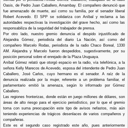
Oasis, de Pedro Juan Caballero, Amambay. El compañero denunció que
fue amenazado de muerte, así como su familia, por el senador liberal
Robert Acevedo. El SPP se solidariza con Aníbal y reclama a las
autoridades respectivas la investigación del grave hecho, así como las
responsabiliza de la seguridad del trabajador de prensa.
Por otro lado, nuestro gremio denuncia el despido injustificado de
Alejandra Gómez, periodista del diario La Nación, así como del
compañero Marcelo Rodas, periodista de la radio Chaco Boreal, 1330
AM. Alejandra y Marcelo fueron despedidos, sugestivamente, por su
posición personal sobre el enrejado de la Plaza Uruguaya.
Aníbal Gómez relató que otorgó espacio en la radio, vía telefónica, a la
señora Kelly Marecos de Acevedo, esposa del intendente de Pedro Juan
Caballero, José Carlos, cuyo hermano es el senador. A raíz de la
denuncia realizada por la mujer, referente a un problema familiar, el
parlamentario emitió la amenaza, según lo informado por Gómez
Caballero.
Las regiones fronterizas, donde están en juego millones de dólares, son
áreas de alto riesgo para el ejercicio periodístico, por lo que el gremio
toma con suma preocupación este tipo de avisos nefastos, más aún
teniendo experiencias de trágicos desenlaces de varios compañeros y
compañeras.
Este es el segundo caso registrado este año, pues anteriormente