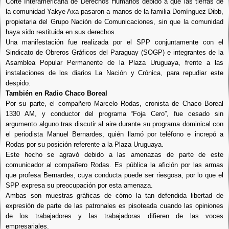
Corte Interamericana de Derechos Humanos debido a que las tierras de
la comunidad Yakye Axa pasaron a manos de la familia Domínguez Dibb,
propietaria del Grupo Nación de Comunicaciones, sin que la comunidad
haya sido restituida en sus derechos.
Una manifestación fue realizada por el SPP conjuntamente con el
Sindicato de Obreros Gráficos del Paraguay (SOGP) e integrantes de la
Asamblea Popular Permanente de la Plaza Uruguaya, frente a las
instalaciones de los diarios La Nación y Crónica, para repudiar este
despido.
También en Radio Chaco Boreal
Por su parte, el compañero Marcelo Rodas, cronista de Chaco Boreal
1330 AM, y conductor del programa “Foja Cero”, fue cesado sin
argumento alguno tras discutir al aire durante su programa dominical con
el periodista Manuel Bernardes, quién llamó por teléfono e increpó a
Rodas por su posición referente a la Plaza Uruguaya.
Este hecho se agravó debido a las amenazas de parte de este
comunicador al compañero Rodas. Es pública la afición por las armas
que profesa Bernardes, cuya conducta puede ser riesgosa, por lo que el
SPP expresa su preocupación por esta amenaza.
Ambas son muestras gráficas de cómo la tan defendida libertad de
expresión de parte de las patronales es pisoteada cuando las opiniones
de los trabajadores y las trabajadoras difieren de las voces
empresariales.