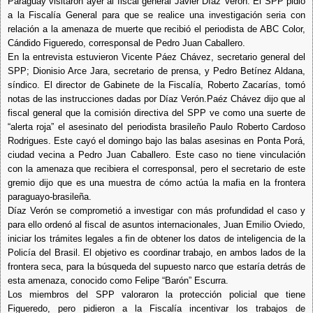
Paraguay visitaron ayer al fiscal general Javier Díaz Verón. El SPP pidió
a la Fiscalía General para que se realice una investigación seria con
relación a la amenaza de muerte que recibió el periodista de ABC Color,
Cándido Figueredo, corresponsal de Pedro Juan Caballero.
En la entrevista estuvieron Vicente Páez Chávez, secretario general del
SPP; Dionisio Arce Jara, secretario de prensa, y Pedro Betínez Aldana,
síndico. El director de Gabinete de la Fiscalía, Roberto Zacarías, tomó
notas de las instrucciones dadas por Díaz Verón.
Paéz Chávez dijo que al
fiscal general que la comisión directiva del SPP ve como una suerte de
“alerta roja” el asesinato del periodista brasileño Paulo Roberto Cardoso
Rodrigues. Este cayó el domingo bajo las balas asesinas en Ponta Porá,
ciudad vecina a Pedro Juan Caballero. Este caso no tiene vinculación
con la amenaza que recibiera el corresponsal, pero el secretario de este
gremio dijo que es una muestra de cómo actúa la mafia en la frontera
paraguayo-brasileña.
Díaz Verón se comprometió a investigar con más profundidad el caso y
para ello ordenó al fiscal de asuntos internacionales, Juan Emilio Oviedo,
iniciar los trámites legales a fin de obtener los datos de inteligencia de la
Policía del Brasil. El objetivo es coordinar trabajo, en ambos lados de la
frontera seca, para la búsqueda del supuesto narco que estaría detrás de
esta amenaza, conocido como Felipe “Barón” Escurra.
Los miembros del SPP valoraron la protección policial que tiene
Figueredo, pero pidieron a la Fiscalía incentivar los trabajos de