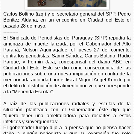
Carlos Bottino (izq.) y el secretario general del SPP, Pedro
Benítez Aldana, en un encuentro en Ciudad del Este el
pasado 28 de mayo.
----------
El Sindicato de Periodistas del Paraguay (SPP) repudia la
amenaza de muerte lanzada por el Gobernador del Alto
Paraná, Nelson Aguinagalde, el jueves 27 del corriente,
contra los periodistas, Samir Sández, Carlos Bottino, Radio
Parque, y Fermín Jara, corresponsal del diario ABC en
Ciudad del Este. Esto se dio como consecuencia de las
publicaciones sobre una nueva imputación en contra de la
mencionada autoridad por el fiscal Miguel Angel Kunzle por
el delito de distribución de alimento nocivo que corresponde
a la “Merienda Escolar”.
A raíz de las publicaciones radiales y escritas de la
situación planteada con el Gobernador, éste dijo que
“quiero tener una ametralladora para rociarles a estos
infelices y sinvergüenzas”.
El gobernador luego dijo a la prensa que no piensa hacer
daño a ningún periodista y que su expresión fue solo