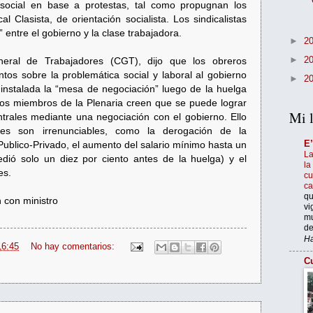
social en base a protestas, tal como propugnan los
l Clasista, de orientación socialista. Los sindicalistas
” entre el gobierno y la clase trabajadora.
►
2
►
2
eral de Trabajadores (CGT), dijo que los obreros
ntos sobre la problemática social y laboral al gobierno
►
2
instalada la “mesa de negociación” luego de la huelga
los miembros de la Plenaria creen que se puede lograr
Mi l
entrales mediante una negociación con el gobierno. Ello
nes son irrenunciables, como la derogación de la
E
Publico-Privado, el aumento del salario mínimo hasta un
La
edió solo un diez por ciento antes de la huelga) y el
la
es.
cu
c
qu
 con ministro
vi
mu
de
Ha
16:45
No hay comentarios:
Cu