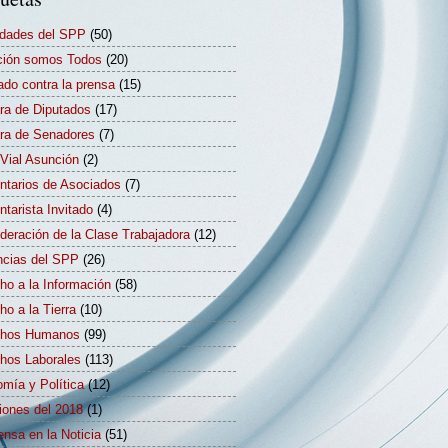
idades del SPP
(50)
ión somos Todos
(20)
ado contra la prensa
(15)
a de Diputados
(17)
a de Senadores
(7)
Vial Asunción
(2)
tarios de Asociados
(7)
tarista Invitado
(4)
deración de la Clase Trabajadora
(12)
cias del SPP
(26)
ho a la Información
(58)
ho a la Tierra
(10)
chos Humanos
(99)
hos Laborales
(113)
mía y Política
(12)
iones del 2018
(1)
ensa en la Noticia
(51)