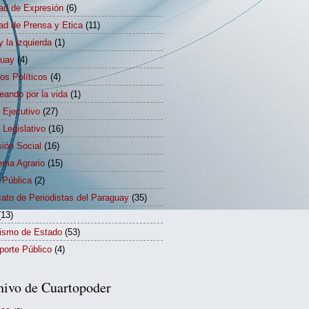
tad de Expresión
(6)
tad de Prensa y Etica
(11)
y la izquierda
(1)
guay
(4)
dos Políticos
(4)
eando por la vida
(1)
 Ejecutivo
(27)
 Legislativo
(16)
sión Social
(16)
ema Agrario
(15)
 Pública
(2)
cato de Periodistas del Paraguay
(35)
(13)
rismo de Estado
(53)
porte Público
(4)
hivo de Cuartopoder