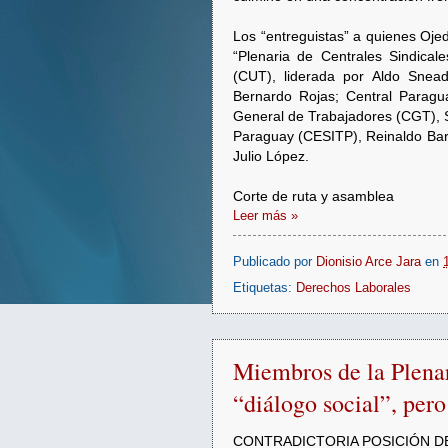
Los “entreguistas” a quienes Ojed
“Plenaria de Centrales Sindical
(CUT), liderada por Aldo Snead
Bernardo Rojas; Central Paragua
General de Trabajadores (CGT), S
Paraguay (CESITP), Reinaldo Barr
Julio López.
Corte de ruta y asamblea
Leer más »
Publicado por
Dionisio Arce Jara
en
Etiquetas:
Derechos Laborales
Miembros de la Plenar
“diálogo social”, per
CONTRADICTORIA POSICIÓN D