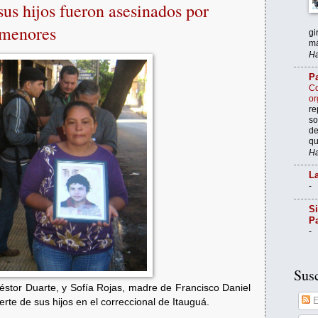
us hijos fueron asesinados por
 menores
gi
má
Ha
Pa
Co
or
re
so
de
qu
Ha
La
-
Si
P
-
Susc
Néstor Duarte, y Sofía Rojas, madre de Francisco Daniel
E
uerte de sus hijos en el correccional de Itauguá
.