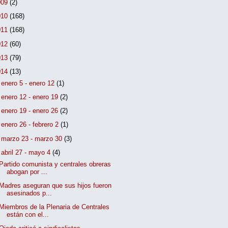
009
(2)
010
(168)
011
(168)
012
(60)
013
(79)
014
(13)
►
enero 5 - enero 12
(1)
►
enero 12 - enero 19
(2)
►
enero 19 - enero 26
(2)
►
enero 26 - febrero 2
(1)
►
marzo 23 - marzo 30
(3)
▼
abril 27 - mayo 4
(4)
Partido comunista y centrales obreras
abogan por ...
Madres aseguran que sus hijos fueron
asesinados p...
Miembros de la Plenaria de Centrales
están con el...