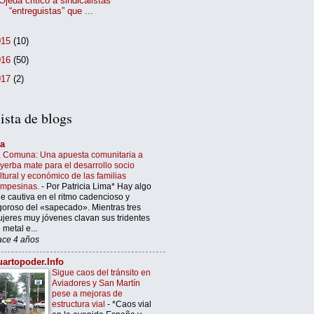
Ojeda criticó a sindicalistas
“entreguistas” que ...
015
(10)
016
(50)
017
(2)
ista de blogs
’a
 Comuna: Una apuesta comunitaria a
 yerba mate para el desarrollo socio
ltural y económico de las familias
ampesinas.
-
Por Patricia Lima* Hay algo
e cautiva en el ritmo cadencioso y
goroso del «sapecado». Mientras tres
jeres muy jóvenes clavan sus tridentes
 metal e...
ce 4 años
artopoder.Info
Sigue caos del tránsito en
Aviadores y San Martín
pese a mejoras de
estructura vial
-
*Caos vial