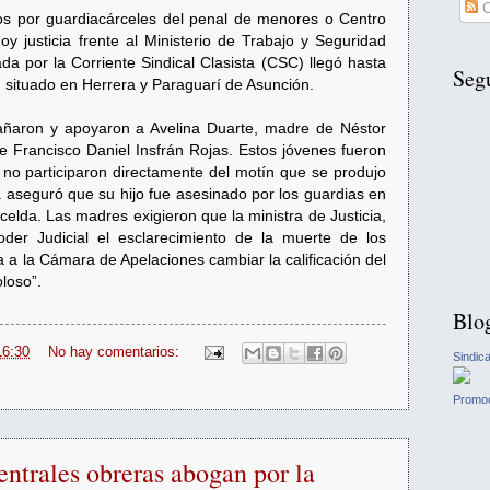
C
s por guardiacárceles del penal de menores o Centro
oy justicia frente al Ministerio de Trabajo y Seguridad
da por la Corriente Sindical Clasista (CSC) llegó hasta
Seg
o, situado en Herrera y Paraguarí de Asunción.
ñaron y apoyaron a Avelina Duarte, madre de Néstor
e Francisco Daniel Insfrán Rojas. Estos jóvenes fueron
 no participaron directamente del motín que se produjo
ta aseguró que su hijo fue asesinado por los guardias en
elda. Las madres exigieron que la ministra de Justicia,
der Judicial el esclarecimiento de la muerte de los
a a la Cámara de Apelaciones cambiar la calificación del
loso”.
Blo
16:30
No hay comentarios:
Sindic
Promoc
entrales obreras abogan por la