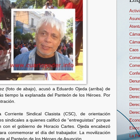
Activ
Asunc
Atent
Cámar
Cámar
Caos 
Comen
Comen
Confe
Denun
pez (foto de abajo), acusó a Eduardo Ojeda (arriba) de
Derec
ás tiempo la explanada del Panteón de los Héroes. Por
Derec
tración.
Dere
Derec
 Corriente Sindical Clasista (CSC), de orientación
tes sindicales a quienes calificó de “entreguistas” porque
Econo
n con el gobierno de Horacio Cartes. Ojeda encabezó
Elecc
ara conmemorar el día del trabajador. La movilización
La Pr
nte al Panteón de los Héroes de Asunción.