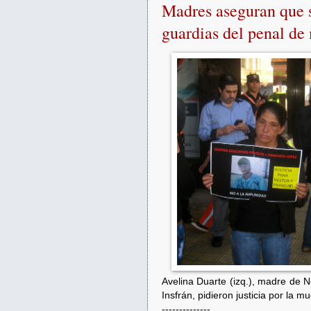
Madres aseguran que s
guardias del penal de
Avelina Duarte (izq.), madre de 
Insfrán, pidieron justicia por la m
--------------