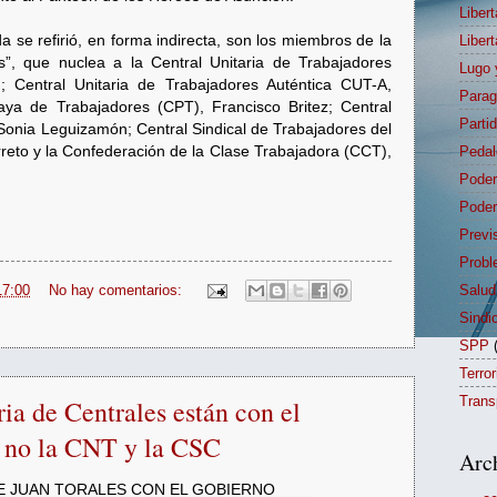
Liber
a se refirió, en forma indirecta, son los miembros de la
Liber
es”, que nuclea a la Central Unitaria de Trabajadores
Lugo 
; Central Unitaria de Trabajadores Auténtica CUT-A,
Para
ya de Trabajadores (CPT), Francisco Britez; Central
Parti
onia Leguizamón; Central Sindical de Trabajadores del
eto y la Confederación de la Clase Trabajadora (CCT),
Pedal
Poder
Poder
Previ
Probl
17:00
No hay comentarios:
Salud
Sindi
SPP
Terro
Trans
ia de Centrales están con el
o no la CNT y la CSC
Arc
E JUAN TORALES CON EL GOBIERNO