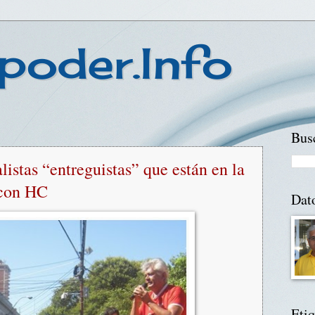
poder.Info
Busc
alistas “entreguistas” que están en la
 con HC
Dat
Etiq