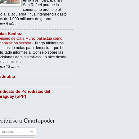
en la avenida España y
San Rafael porque la
comuna no prohibió el
ro a la izquierda. **La Intendencia gastó
s de 1.000 millones de guaraní...
ce 9 años
tas Benítez
nsejo de Caja Municipal actúa como
ganización secreta
-
Tengo biblioratos
pletos de notas para demostrar que he
licitado informes al Consejo sobre las
cisiones administrativas. Lo hice desde
e asumí el c...
ce 13 años
 Jirafita
ndicato de Periodistas del
araguay (SPP)
ribirse a Cuartopoder
ntradas