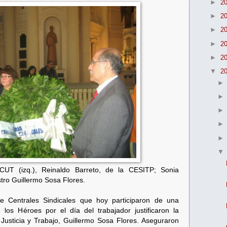
►
2
►
2
►
2
►
2
►
2
▼
2
CUT (izq.), Reinaldo Barreto, de la
CESITP; Sonia
tro Guillermo Sosa Flores.
e Centrales Sindicales que hoy participaron de una
 los Héroes por el día del trabajador justificaron la
e Justicia y Trabajo, Guillermo Sosa Flores. Aseguraron