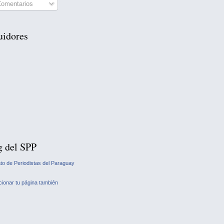
omentarios
uidores
g del SPP
ato de Periodistas del Paraguay
ionar tu página también