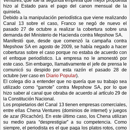
Ventures, que fue la segunda empresa que mejor propuesta
hizo al Estado para el pago del canon mensual de la
quiniela.
Debido a la manipulación periodística que viene realizando
Canal 13 sobre el caso, Franco se negó de nuevo el
pasado 27 de octubre a realizar la cobertura sobre una
demanda del Ministerio de Hacienda contra Mepshow SA.
Manifestó que, desde que comenzó la campaña contra
Mepshow SA en agosto de 2009, se había negado a hacer
coberturas sobre el caso porque no estaba de acuerdo con
el enfoque periodístico. La empresa no le amonestó por
este caso. Sin embargo, llamativamente el jefe de prensa le
comunicó su despido por esta razón el pasado 28 de
octubre (ver caso en
Diario Popular
).
El colega dio a entender que no quería que su trabajo sea
utilizado como “garrote” contra Mepshow SA, por lo que
hizo saber al canal que obraba de acuerdo al artículo 29 de
la Constitución Nacional.
Los propietarios del Canal 13 tienen empresas comerciales,
entre ellas Chena Ventures (dominios de internet) y juegos
de azar (Ricachón). En este último caso, los Chena utilizan
su medio para “desprestigiar” a su competencia. Como
siempre, el periodista es el que paga los platos rotos, como