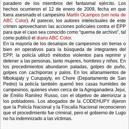
paradero de los miembros del fantasmal ejército. Los
hechos ocurrieron el 12 de enero de 2009, fecha en que
fuera asesinado el campesino
Martín Ocampos
(
ver nota de
ABC Color
). Al parecer, los autores intelectuales de este
crimen aprovecharon las acciones policiales contra el EPP
para que el caso sea conocido como “quema de archivo”, tal
como publicó el
diario ABC Color
.
En la mayoría de los desalojos de campesinos sin tierras o
bien en operativos para la búsqueda de integrantes del
EPP, la policía utilizó métodos violentos para reprimir y
detener a las personas, tanto mujeres, hombres y niños. En
los procedimientos abundaron patadas, golpes de puño,
golpes con cachiporras y palos. En los allanamientos de
Mbokajaty y Curupayty, en Chore (Departamento de San
Pedro) la policía también quemó tres casas humildes de
campesinos, quienes viven cerca de la Agroganadera Jejui,
de Emilio Ramírez Russo, con el objetivo de aterrorizar a
los pobladores. Los abogados de la CODEHUPY dijeron
que la Policía Nacional y la Fiscalía Nacional reconocieron
que el procedimiento fue criminal, pero el gobierno de Lugo
no ha indemnizado a las víctimas.