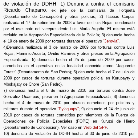
de violación de DDHH: 1) Denuncia contra el comisario
Ricardo Chaparro
ex jefe de la comisaría de Horqueta
,
(Departamento de Concepción) y otros policías; 2) Habeas Corpus
realizada el 17 de setiembre de 2008 a favor de Luis Rojas, condenado
por el asesinato del vicepresidente Luis María Argaña. El mismo está
recluido en la Agrupación Especializada de la Policía; 3) denuncia hecha
el 19 de enero de 2009 por torturas durante el operativo
“Jerovia”
.
4)Denuncia realizada el 3 de marzo de 2009 por torturas contra Luis
Rojas, Flaminio Acosta, Ovidio Ramírez y otros presos en la Agrupación
Especializada; 5) denuncia hecha el 25 de junio de 2009 por casos
cometidos en el operativo en la localidad conocida como “Jaguarete
Forest” (Departamento de San Pedro); 6) denuncia hecha el 7 de julio de
2009 por casos de torturas durante operativo policial en Kurupayty y
Mbokajaty de Chore (San Pedro).
7) denuncia hecha el 8 de marzo de 2010 por torturas contra José
González Ocampos, preso en la Agrupación Especializada; 8) denuncia
hecha el 4 de mayo de 2010 por abusos cometidos por policías y
militares durante el operativo
“Py'aguapy”
; 9) denuncia el 24 de junio de
2010 por casos de torturas cometidos por miembros de la
Fuerza de
Operaciones de Policía Especiales (FOPE)
en Kuruzú de Hierro
(Departamento de Concepción). Ver caso en
Web del SPP
.
10) denuncia de violación de DDHH hecha el 30 de junio de 2010 por