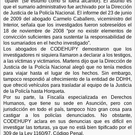
“oparei” (se esfumó como si fuera alcanfor). El asunto es
que el sumario administrativo fue archivado por la Dirección
de Justicia de la Policía Nacional. El informe del 23 de junio
de 2009 del abogado Carmelo Caballero, viceministro del
Interior, señala que los investigados fueron sobreseídos el
18 de noviembre de 2008 “por no existir elementos de
convicción suficientes para sustentar la responsabilidad de
los sumariados en el hecho investigado”.
Los abogados de CODEHUPY demostraron que los
investigadores ni siquiera llamaron a declarar a los testigos,
a las víctimas y victimarios. Martens dijo que la Dirección de
Justicia de la Policía Nacional alegó que no tenía medios
para viajar hasta el lugar de los hechos. Sin embargo,
tampoco respondió al ofrecimiento de la entidad de DDHH,
que ofreció vehículos para trasladar al equipo de la Justicia
de la Policía hasta Horqueta.
Por su parte, la Fiscalía especializada en Derechos
Humanos, que tiene su sede en Asunción, pero con
jurisdicción en todo el país, tampoco hizo gran cosa para
castigar a los policías denunciados. No obstante,
CODEHUPY aclara en sus denuncias que es difícil en
investigar las torturas, ya que no está bien tipificado por el
309 de la Ley 1160/97, Código Penal.