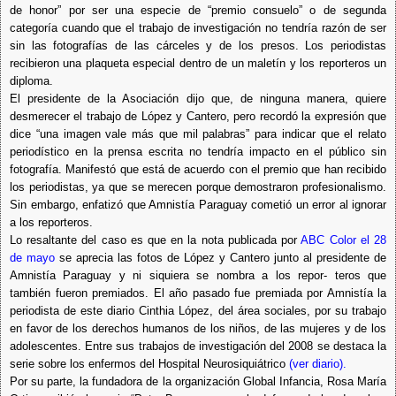
de honor” por ser una especie de “premio consuelo” o de segunda
categoría cuando que el trabajo de investigación no tendría razón de ser
sin las fotografías de las cárceles y de los presos. Los periodistas
recibieron una plaqueta especial dentro de un maletín y los reporteros un
diploma.
El presidente de la Asociación dijo que, de ninguna manera, quiere
desmerecer el trabajo de López y Cantero, pero recordó la expresión que
dice “una imagen vale más que mil palabras” para indicar que el relato
periodístico en la prensa escrita no tendría impacto en el público sin
fotografía. Manifestó que está de acuerdo con el premio que han recibido
los periodistas, ya que se merecen porque demostraron profesionalismo.
Sin embargo, enfatizó que Amnistía Paraguay cometió un error al ignorar
a los reporteros.
Lo resaltante del caso es que en la nota publicada por
ABC Color el 28
de mayo
se aprecia las fotos de López y Cantero junto al presidente de
Amnistía Paraguay y ni siquiera se nombra a los repor- teros que
también fueron premiados. El año pasado fue premiada por Amnistía la
periodista de este diario Cinthia López, del área sociales, por su trabajo
en favor de los derechos humanos de los niños, de las mujeres y de los
adolescentes. Entre sus trabajos de investigación del 2008 se destaca la
serie sobre los enfermos del Hospital Neurosiquiátrico
(ver diario).
Por su parte, la fundadora de la organización Global Infancia, Rosa María