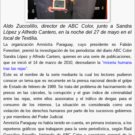
Aldo Zuccolillo, director de ABC Color, junto a Sandra
López y Alfredo Cantero, en la noche del 27 de mayo en el
local de Textilia.
La organización Amnistía Paraguay, cuyo presidente es Fabián
Forestieri, premió la investigación de los periodistas del diario ABC Color
Sandra López y Alfredo Cantero, quienes en una serie de publicaciones,
que se inició el 14 de marzo de 2010, desnudaron la
“miseria humana
tras las rejas”.
Este es el nombre de la serie mediante la cual los lectores pudieron
conocer un tema que es recurrente en la prensa nacional desde el golpe
de Estado de febrero de 1989. Se trata del problema de hacinamiento de
presos en las cárceles, la corrupción y el gran índice de criminalidad
entre las rejas, entre ellos asesinatos y el tráfico de drogas para el
consumo de los internos. La situación es considerada como una
violación de los derechos humanos por parte de los sucesivos gobiernos
y por miembros del Poder Judicial.
Amnistía Paraguay no había tenido en cuenta, en primera instancia, a los
reporteros gráficos que trabajaron para la serie periodística, según Raúl
González Amarilla, fotógrafo de ABC Color y secretario general de la