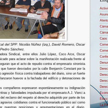
Activ
Asunc
Atent
Cámar
Cámar
Caos 
ocal del SPP: Nicolás Núñez (izq.), David Romero, Oscar
Comen
y Pedro Sánchez.
Comen
dora Sindical, entre ellos Julio López, Coco Arce, Oscar
Confe
cado para aclarar sobre la manifestación realizada frente al
Denun
eguran que el acto de repudio contra el empresario stronista
a que fueron desviados por la calle Benjamín Constant por la
Derec
 agresión física contra trabajadores del diario, sino un fuerte
Derec
 lanzaron huevos a la fachada del edificio y detonaciones de
Dere
Derec
, los compañeros expresaron espontáneamente su indignación
tiras y falsedades impulsada por el empresario A.J. Vierci a
Econo
a del reclamo del respeto al derecho adquirido por parte de los
Elecc
 agravios cotidianos contra el funcionariado público así como
La Pr
ar nuestras posiciones y argumentaciones en el diario,