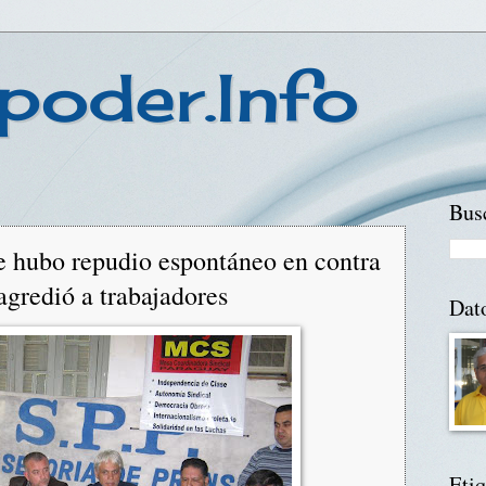
poder.Info
Busc
e hubo repudio espontáneo en contra
agredió a trabajadores
Dat
Etiq