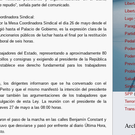
Liber
e repudio”, señala parte del comunicado.
Liber
ordinadora Sindical:
Lugo 
por la Mesa Coordinadora Sindical el día 26 de mayo desde el
Para
ió hasta el Palacio de Gobierno, es la expresión clara de la
Parti
ncionarios públicos de luchar hasta el final por la restitución
aboral de seis horas.
Pedal
Poder
abajadores del Estado, representando a aproximadamente 80
Poder
billos y consignas y exigiendo al presidente de la República
Previ
stablece ese derecho fundamental para los trabajadores
Probl
Salud
n, los dirigentes informaron que se ha conversado con el
Sindi
Perito y que el mismo manifestó la intención del presidente
SPP
har también las argumentaciones de los trabajadores que
ulgación de esta Ley. La reunión con el presidente de la
Terro
ueves 27 de mayo a las 08:00 horas.
Trans
aron el paso de la marcha en las calles Benjamín Constant y
Arc
tuvo que desviarse y pasó por enfrente al diario Última Hora,
sto.