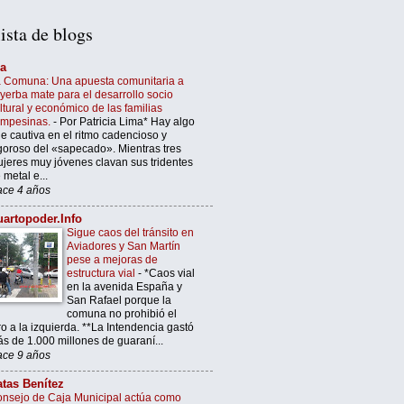
ista de blogs
’a
 Comuna: Una apuesta comunitaria a
 yerba mate para el desarrollo socio
ltural y económico de las familias
ampesinas.
-
Por Patricia Lima* Hay algo
e cautiva en el ritmo cadencioso y
goroso del «sapecado». Mientras tres
jeres muy jóvenes clavan sus tridentes
 metal e...
ce 4 años
artopoder.Info
Sigue caos del tránsito en
Aviadores y San Martín
pese a mejoras de
estructura vial
-
*Caos vial
en la avenida España y
San Rafael porque la
comuna no prohibió el
ro a la izquierda. **La Intendencia gastó
s de 1.000 millones de guaraní...
ce 9 años
tas Benítez
nsejo de Caja Municipal actúa como