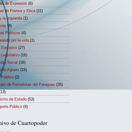
tad de Expresión
(6)
tad de Prensa y Etica
(11)
y la izquierda
(1)
guay
(4)
dos Políticos
(4)
eando por la vida
(1)
 Ejecutivo
(27)
 Legislativo
(16)
sión Social
(16)
ema Agrario
(15)
 Pública
(2)
cato de Periodistas del Paraguay
(35)
(13)
rismo de Estado
(53)
porte Público
(4)
hivo de Cuartopoder