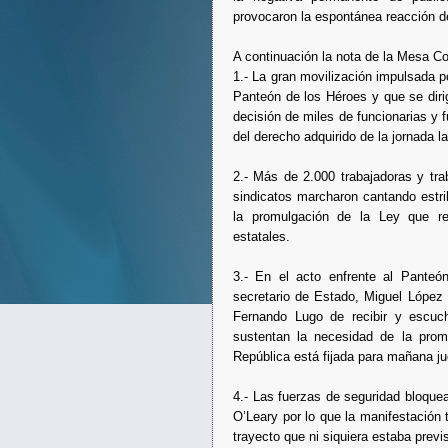
provocaron la espontánea reacción d
A continuación la nota de la Mesa Co
1.- La gran movilización impulsada 
Panteón de los Héroes y que se dirig
decisión de miles de funcionarias y fu
del derecho adquirido de la jornada l
2.- Más de 2.000 trabajadoras y tr
sindicatos marcharon cantando estri
la promulgación de la Ley que re
estatales.
3.- En el acto enfrente al Panteó
secretario de Estado, Miguel López 
Fernando Lugo de recibir y escuc
sustentan la necesidad de la prom
República está fijada para mañana j
4.- Las fuerzas de seguridad bloque
O’Leary por lo que la manifestación 
trayecto que ni siquiera estaba previ