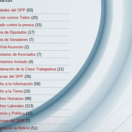
idades del SPP
(50)
ión somos Todos
(20)
ado contra la prensa
(15)
a de Diputados
(17)
a de Senadores
(7)
Vial Asunción
(2)
tarios de Asociados
(7)
tarista Invitado
(4)
deración de la Clase Trabajadora
(12)
cias del SPP
(26)
ho a la Información
(58)
ho a la Tierra
(10)
chos Humanos
(99)
hos Laborales
(113)
mía y Política
(12)
iones del 2018
(1)
ensa en la Noticia
(51)