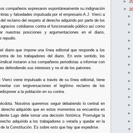
►
2
no, los compañeros expresaron espontáneamente su indignación
▼
2
tiras y falsedades impulsada por el empresario A.J. Vierci a
a del reclamo del respeto al derecho adquirido por parte de los
 agravios cotidianos contra el funcionariado público así como
ar nuestras posiciones y argumentaciones en el diario,
e repudio.
del diario que impone una línea editorial que responde a los
ntra de los trabajadores del diario. En este sentido, los
indical instaron a los compañeros periodistas a informar con
es defendiendo sus intereses y no el de los patrones.
Vierci viene impulsado a través de su línea editorial, tiene
ritar con tergiversaciones el legítimo reclamo de los
edisponer a la población en su contra.
cdota. Nosotros queremos seguir debatiendo lo central en
del derecho adquirido que en estos momentos se encuentra en
dente Lugo debe tomar una decisión histórica: Promulgar la
erecho adquirido a los trabajadores o vetarla y quedar en la
 de la Constitución. Es sobre esto que hay que expedirse.