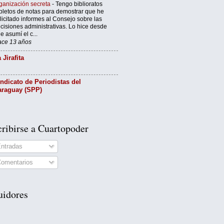
ganización secreta
-
Tengo biblioratos
pletos de notas para demostrar que he
licitado informes al Consejo sobre las
cisiones administrativas. Lo hice desde
e asumí el c...
ce 13 años
 Jirafita
ndicato de Periodistas del
araguay (SPP)
ribirse a Cuartopoder
ntradas
omentarios
uidores