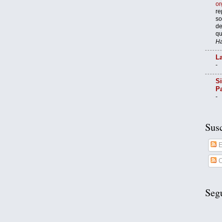
or
re
so
de
qu
Ha
La
-
Si
P
-
Susc
E
C
Seg