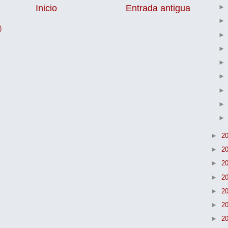
Inicio
Entrada antigua
)
►
2
►
2
►
2
►
2
►
2
►
2
►
2