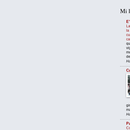
Mi l
E
La
la
cu
c
qu
vi
mu
de
Ha
Cu
gi
má
Ha
Pa
Co