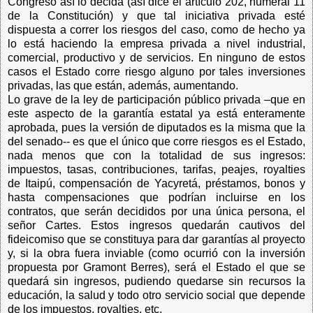
Congreso así lo decida (así dice el artículo 202, numeral 11
de la Constitución) y que tal iniciativa privada esté
dispuesta a correr los riesgos del caso, como de hecho ya
lo está haciendo la empresa privada a nivel industrial,
comercial, productivo y de servicios. En ninguno de estos
casos el Estado corre riesgo alguno por tales inversiones
privadas, las que están, además, aumentando.
Lo grave de la ley de participación público privada –que en
este aspecto de la garantía estatal ya está enteramente
aprobada, pues la versión de diputados es la misma que la
del senado-- es que el único que corre riesgos es el Estado,
nada menos que con la totalidad de sus ingresos:
impuestos, tasas, contribuciones, tarifas, peajes, royalties
de Itaipú, compensación de Yacyretá, préstamos, bonos y
hasta compensaciones que podrían incluirse en los
contratos, que serán decididos por una única persona, el
señor Cartes. Estos ingresos quedarán cautivos del
fideicomiso que se constituya para dar garantías al proyecto
y, si la obra fuera inviable (como ocurrió con la inversión
propuesta por Gramont Berres), será el Estado el que se
quedará sin ingresos, pudiendo quedarse sin recursos la
educación, la salud y todo otro servicio social que depende
de los impuestos, royalties, etc.