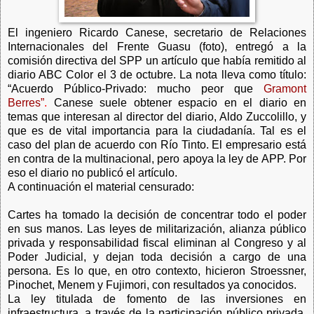
El ingeniero Ricardo Canese, secretario de Relaciones
Internacionales del Frente Guasu (foto), entregó a la
comisión directiva del SPP un artículo que había remitido al
diario ABC Color el 3 de octubre. La nota lleva como título:
“Acuerdo Público-Privado: mucho peor que
Gramont
Berres”
.
Canese suele obtener espacio en el diario en
temas que interesan al director del diario, Aldo Zuccolillo, y
que es de vital importancia para la ciudadanía. Tal es el
caso del plan de acuerdo con Río Tinto. El empresario está
en contra de la multinacional, pero apoya la ley de APP. Por
eso el diario no publicó el artículo.
A continuación el material censurado:
Cartes ha tomado la decisión de concentrar todo el poder
en sus manos. Las leyes de militarización, alianza público
privada y responsabilidad fiscal eliminan al Congreso y al
Poder Judicial, y dejan toda decisión a cargo de una
persona. Es lo que, en otro contexto, hicieron Stroessner,
Pinochet, Menem y Fujimori, con resultados ya conocidos.
La ley titulada de fomento de las inversiones en
infraestructura, a través de la participación público privada,