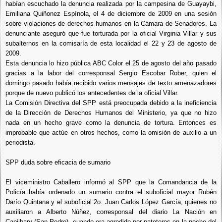
habían escuchado la denuncia realizada por la campesina de Guayaybi,
Emiliana Quiñonez Espínola, el 4 de diciembre de 2009 en una sesión
sobre violaciones de derechos humanos en la Cámara de Senadores. La
denunciante aseguró que fue torturada por la oficial Virginia Villar y sus
subalternos en la comisaría de esta localidad el 22 y 23 de agosto de
2009.
Esta denuncia lo hizo pública ABC Color el 25 de agosto del año pasado
gracias a la labor del corresponsal Sergio Escobar Rober, quien el
domingo pasado había recibido varios mensajes de texto amenazadores
porque de nuevo publicó los antecedentes de la oficial Villar.
La Comisión Directiva del SPP está preocupada debido a la ineficiencia
de la Dirección de Derechos Humanos del Ministerio, ya que no hizo
nada en un hecho grave como la denuncia de tortura. Entonces es
improbable que actúe en otros hechos, como la omisión de auxilio a un
periodista.
SPP duda sobre eficacia de sumario
El viceministro Caballero informó al SPP que la Comandancia de la
Policía había ordenado un sumario contra el suboficial mayor Rubén
Darío Quintana y el suboficial 2o. Juan Carlos López García, quienes no
auxiliaron a Alberto Núñez, corresponsal del diario La Nación en
Capiibary (San Pedro), cuando era agredido por patoteros en la noche del