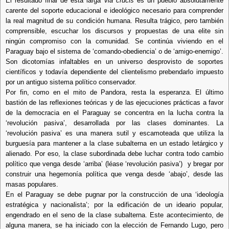
El resultado final de esta larga
via crucis
es un pueblo absolutamente
carente del soporte educacional e ideológico necesario para comprender
la real magnitud de su condición humana. Resulta trágico, pero también
comprensible, escuchar los discursos y propuestas de una elite sin
ningún compromiso con la comunidad. Se continúa viviendo en el
Paraguay bajo el sistema de ‘comando-obediencia’ o de ‘amigo-enemigo’.
Son dicotomías infaltables en un universo desprovisto de soportes
científicos y todavía dependiente del clientelismo prebendarlo impuesto
por un antiguo sistema político conservador.
Por fin, como en el mito de Pandora, resta la esperanza. El último
bastión de las reflexiones teóricas y de las ejecuciones prácticas a favor
de la democracia en el Paraguay se concentra en la lucha contra la
‘revolución pasiva’, desarrollada por las clases dominantes. La
‘revolución pasiva’ es una manera sutil y escamoteada que utiliza la
burguesía para mantener a la clase subalterna en un estado letárgico y
alienado. Por eso, la clase subordinada debe luchar contra todo cambio
político que venga desde ‘arriba’ (léase ‘revolución pasiva’) y bregar por
construir una hegemonía política que venga desde ‘abajo’, desde las
masas populares.
En el Paraguay se debe pugnar por la construcción de una ‘ideología
estratégica y nacionalista’; por la edificación de un ideario popular,
engendrado en el seno de la clase subalterna. Este acontecimiento, de
alguna manera, se ha iniciado con la elección de Fernando Lugo, pero