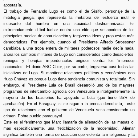
apostasía.
El trabajo de Fernando Lugo es como el de Sísifo, personaje de la
mitología griega, que representa la metáfora del esfuerzo inútil e
incesante del hombre en una sociedad deshumanizada. Es
extremadamente difícil luchar contra una elite que se apodera de los
principales medios de comunicación y tergiversa ideas y propuestas más
democráticas. Por ejemplo, cuando el Presidente Alfredo Stroessner
cambiaba a una tropa entera de militares poderosos nadie decía nada;
ahora los cambios militares de Lugo son considerados como desaciertos,
reniegos y herejías imperdonables erigidos contra los ‘intereses
nacionales’. El diario ABC Color, por su parte, tergiversa casi todas las
iniciativas de Lugo. Si mantiene relaciones políticas y económicas con
Hugo Chávez es porque Lugo tiene tendencia comunista y totalitaria. Sin
embargo, el Presidente Lula de Brasil desarrolló uno de los mayores
programas de intercambio agrícola con Venezuela e inteligentemente la
mayoría de los brasileños ha apoyado a Lula (que tiene 85% de
aprobación). En el Paraguay, si se sigue a la prensa derechista, este
tipo de relaciones con el gobierno de Venezuela seria considerado un
crimen. Pobre pueblo paraguayo!.
Este es el fenómeno que Marx llamaría de alienación de las masas o,
más específicamente, una ‘fetichización de la modernidad’. Alienar
significa también una forma de coacción que violenta la inteligencia y la