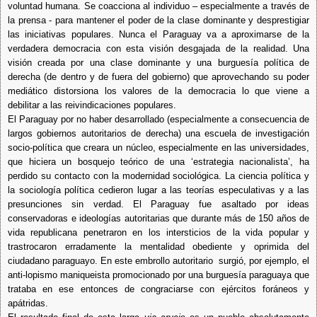
voluntad humana. Se coacciona al individuo – especialmente a través de
la prensa - para mantener el poder de la clase dominante y desprestigiar
las iniciativas populares. Nunca el Paraguay va a aproximarse de la
verdadera democracia con esta visión desgajada de la realidad. Una
visión creada por una clase dominante y una burguesía política de
derecha (de dentro y de fuera del gobierno) que aprovechando su poder
mediático distorsiona los valores de la democracia lo que viene a
debilitar a las reivindicaciones populares.
El Paraguay por no haber desarrollado (especialmente a consecuencia de
largos gobiernos autoritarios de derecha) una escuela de investigación
socio-política que creara un núcleo, especialmente en las universidades,
que hiciera un bosquejo teórico de una ‘estrategia nacionalista’, ha
perdido su contacto con la modernidad sociológica. La ciencia política y
la sociología política cedieron lugar a las teorías especulativas y a las
presunciones sin verdad. El Paraguay fue asaltado por ideas
conservadoras e ideologías autoritarias que durante más de 150 años de
vida republicana penetraron en los intersticios de la vida popular y
trastrocaron erradamente la mentalidad obediente y oprimida del
ciudadano paraguayo. En este embrollo autoritario surgió, por ejemplo, el
anti-lopismo maniqueista promocionado por una burguesía paraguaya que
trataba en ese entonces de congraciarse con ejércitos foráneos y
apátridas.