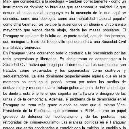
Marx que consideraba a la ideología – también correctamente - como un
instrumento de dominación burguesa que escamotea la realidad. Lo que
desune al tejido social paraguayo es la ausencia de lo que aquí se
considera como una ideología, como una mentalidad ‘nacional popular’
como diría Gramsci. Se percibe la ausencia de un ideario o un consenso
mayoritario que venga desde abajo, desde las masas populares. El
Paraguay se resiente de la falta de un pacto social, casi de tipo jacobino,
que reniegue la tesis de Tocqueville que defendía a una Sociedad Civil
maniatada y temerosa.
En Paraguay viene ocurriendo todo lo contrario a lo preconizado por las
tesis progresistas y libertarias. Es decir, tratan de desprestigiar a la
Sociedad Civil activa que brega por la democracia. Los campesinos son
tratados como extraviados y los izquierdistas como cuatreros y
secuestradores. La élite dominante (especialmente aquella que en este
momento no está en el poder) intenta por todos los medios de
desfavorecer y menospreciar el trabajo gubernamental de Fernando Lugo.
Le duele a esta élite tener que soportar en la llanura el designio de las
urnas y de la democracia. Además, el problema de la democracia en el
Paraguay se torna más grave cuando se sabe que el mismo Vice-
Presidente de la República, que pertenece al PLRA, asume un papel
grotesco de defensor del neoliberalismo y de las posturas más
retrógradas del conservadurismo. Las alianzas políticas en el Paraguay
parece que están condenadas a convivir con la traición, la envidia y la