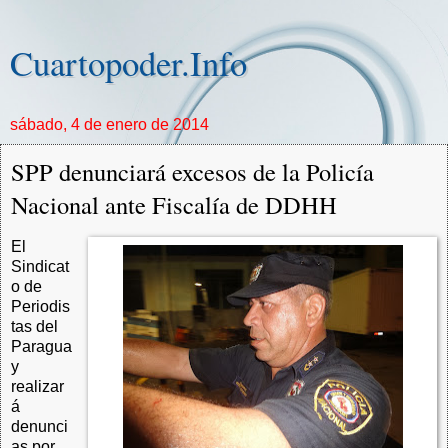
Cuartopoder.Info
sábado, 4 de enero de 2014
SPP denunciará excesos de la Policía
Nacional ante Fiscalía de DDHH
El
Sindicat
o de
Periodis
tas del
Paragua
y
realizar
á
denunci
as por