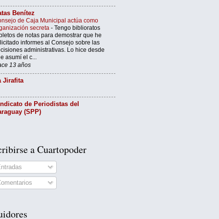
tas Benítez
nsejo de Caja Municipal actúa como
ganización secreta
-
Tengo biblioratos
pletos de notas para demostrar que he
licitado informes al Consejo sobre las
cisiones administrativas. Lo hice desde
e asumí el c...
ce 13 años
 Jirafita
ndicato de Periodistas del
araguay (SPP)
ribirse a Cuartopoder
ntradas
omentarios
uidores