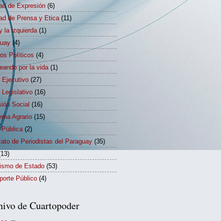
tad de Expresión
(6)
tad de Prensa y Etica
(11)
y la izquierda
(1)
guay
(4)
dos Políticos
(4)
eando por la vida
(1)
 Ejecutivo
(27)
 Legislativo
(16)
sión Social
(16)
ema Agrario
(15)
 Pública
(2)
cato de Periodistas del Paraguay
(35)
(13)
rismo de Estado
(53)
porte Público
(4)
hivo de Cuartopoder