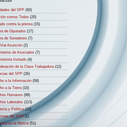
idades del SPP
(50)
ión somos Todos
(20)
ado contra la prensa
(15)
a de Diputados
(17)
a de Senadores
(7)
Vial Asunción
(2)
tarios de Asociados
(7)
tarista Invitado
(4)
deración de la Clase Trabajadora
(12)
cias del SPP
(26)
ho a la Información
(58)
ho a la Tierra
(10)
chos Humanos
(99)
hos Laborales
(113)
mía y Política
(12)
iones del 2018
(1)
ensa en la Noticia
(51)