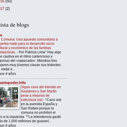
016
(50)
017
(2)
ista de blogs
’a
 Comuna: Una apuesta comunitaria a
 yerba mate para el desarrollo socio
ltural y económico de las familias
ampesinas.
-
Por Patricia Lima* Hay algo
e cautiva en el ritmo cadencioso y
goroso del «sapecado». Mientras tres
jeres muy jóvenes clavan sus tridentes
 metal e...
ce 4 años
artopoder.Info
Sigue caos del tránsito en
Aviadores y San Martín
pese a mejoras de
estructura vial
-
*Caos vial
en la avenida España y
San Rafael porque la
comuna no prohibió el
ro a la izquierda. **La Intendencia gastó
s de 1.000 millones de guaraní...
ce 9 años