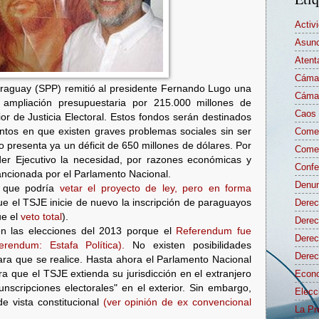
Activ
Asunc
Atent
Cámar
Paraguay (SPP) remitió al presidente Fernando Lugo una
Cámar
a ampliación presupuestaria por 215.000 millones de
Caos 
or de Justicia Electoral. Estos fondos serán destinados
ntos en que existen graves problemas sociales sin ser
Comen
o presenta ya un déficit de 650 millones de dólares. Por
Comen
der Ejecutivo la necesidad, por razones económicas y
Confe
y sancionada por el Parlamento Nacional.
Denun
ó que podría
vetar el proyecto de ley, pero en forma
e el TSJE inicie de nuevo la inscripción de paraguayos
Derec
ue el
veto total
).
Derec
en las elecciones del 2013 porque el
Referendum fue
Dere
ferendum: Estafa Política).
No existen posibilidades
Derec
para que se realice. Hasta ahora el Parlamento Nacional
ra que el TSJE extienda su jurisdicción en el extranjero
Econo
unscripciones electorales" en el exterior. Sin embargo,
Elecc
de vista constitucional
(ver opinión de ex convencional
La Pr