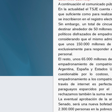
A continuación el comunicado púb
En la actualidad el TSJE cuenta
que suficiente como para realiz
se inscribieron en el registro elec
Sin embargo, un total de cincu
destinar alrededor de 50 millone
políticos disfrazados de empad
considerando que el mismo adminis
que unos 150.000 millones de 
exclusivamente para responder a
personal.
El resto, unos 65.000 millones d
empadronamiento de compatriot
Argentina, España y Estados U
cuestionable por lo costoso,
empadronamiento a los compatriot
través de internet es perfecta
paraguayos esparcidos por el 
rechazamos también la suma menc
La eventual aprobación de la am
Senado, será una nueva bofetada
2.300.000 personas en la pobreza