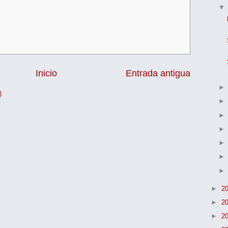
Inicio
Entrada antigua
)
►
2
►
2
►
2