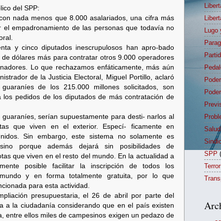
Liber
lico del SPP:
 con nada menos que 8.000 asalariados, una cifra más
Liber
ar el empadronamiento de las personas que todavía no
Lugo 
toral.
Para
enta y cinco diputados inescrupulosos han apro-bado
Parti
s de dólares más para contratar otros 9.000 operadores
ronadores. Lo que rechazamos enfáticamente, más aún
Pedal
trador de la Justicia Electoral, Miguel Portillo, aclaró
Poder
guaraníes de los 215.000 millones solicitados, son
Poder
 los pedidos de los diputados de más contratación de
Previ
e guaraníes, serían supuestamente para desti- narlos al
Probl
as que viven en el exterior. Especí- ficamente en
Salud
nidos. Sin embargo, este sistema no solamente es
Sindi
 sino porque además dejará sin posibilidades de
SPP
as que viven en el resto del mundo. En la actualidad a
mente posible facilitar la inscripción de todos los
Terro
mundo y en forma totalmente gratuita, por lo que
Trans
ionada para esta actividad.
pliación presupuestaria, el 26 de abril por parte del
Arc
 a la ciudadanía considerando que en el país existen
, entre ellos miles de campesinos exigen un pedazo de