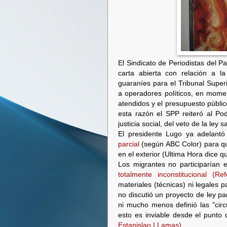
El Sindicato de Periodistas del 
carta abierta con relación a l
guaraníes para el Tribunal Superi
a operadores políticos, en mome
atendidos y el presupuesto públic
esta razón el SPP reiteró al Po
justicia social, del veto de la le
El presidente Lugo ya adelant
parcial
(según ABC Color) para qu
en el exterior (Ultima Hora dice q
Los migrantes no participarían 
totalmente inconstitucional (Re
materiales (técnicas) ni legales 
no discutió un proyecto de ley pa
ni mucho menos definió las "circ
esto es inviable desde el punto 
Estanislao LLamas)
.