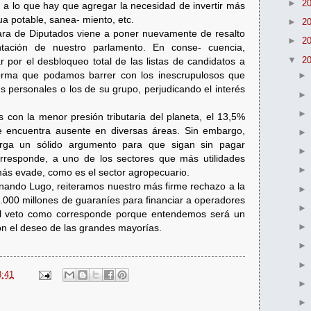
►
2
, a lo que hay que agregar la necesidad de invertir más
ua potable, sanea- miento, etc.
►
2
ra de Diputados viene a poner nuevamente de resalto
►
2
ntación de nuestro parlamento. En conse- cuencia,
▼
2
r por el desbloqueo total de las listas de candidatos a
forma que podamos barrer con los inescrupulosos que
s personales o los de su grupo, perjudicando el interés
 con la menor presión tributaria del planeta, el 13,5%
se encuentra ausente en diversas áreas. Sin embargo,
torga un sólido argumento para que sigan sin pagar
rresponde, a uno de los sectores que más utilidades
más evade, como es el sector agropecuario.
nando Lugo, reiteramos nuestro más firme rechazo a la
.000 millones de guaraníes para financiar a operadores
. el veto como corresponde porque entendemos será un
on el deseo de las grandes mayorías.
8:41