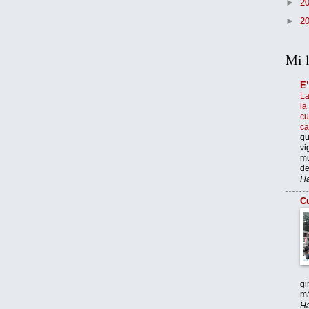
►
2
►
2
Mi l
E
La
la
cu
c
qu
vi
mu
de
Ha
Cu
gi
má
Ha