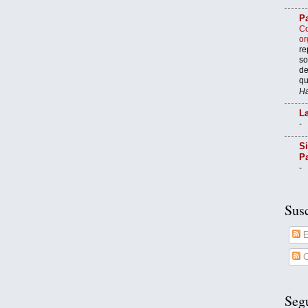
Pa
Co
or
re
so
de
qu
Ha
La
-
Si
P
-
Susc
E
C
Seg