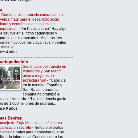
’a
 Comuna: Una apuesta comunitaria a
 yerba mate para el desarrollo socio
ltural y económico de las familias
ampesinas.
-
Por Patricia Lima* Hay algo
e cautiva en el ritmo cadencioso y
goroso del «sapecado». Mientras tres
jeres muy jóvenes clavan sus tridentes
 metal e...
ce 4 años
artopoder.Info
Sigue caos del tránsito en
Aviadores y San Martín
pese a mejoras de
estructura vial
-
*Caos vial
en la avenida España y
San Rafael porque la
comuna no prohibió el
ro a la izquierda. **La Intendencia gastó
s de 1.000 millones de guaraní...
ce 9 años
tas Benítez
nsejo de Caja Municipal actúa como
ganización secreta
-
Tengo biblioratos
pletos de notas para demostrar que he
licitado informes al Consejo sobre las