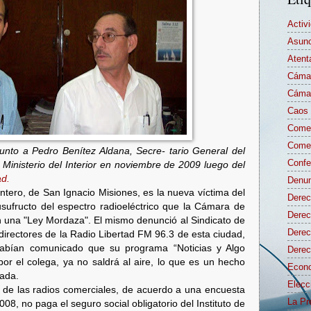
Activ
Asunc
Atent
Cámar
Cámar
Caos 
Comen
Comen
junto a Pedro Benítez Aldana, Secre- tario General del
Confe
 Ministerio del Interior en noviembre de 2009 luego del
ad.
Denun
ntero, de San Ignacio Misiones, es la nueva víctima del
Derec
sufructo del espectro radioeléctrico que la Cámara de
Derec
n una "Ley Mordaza". El mismo denunció al Sindicato de
Dere
directores de la Radio Libertad FM 96.3 de esta ciudad,
habían comunicado que su programa “Noticias y Algo
Derec
or el colega, ya no saldrá al aire, lo que es un hecho
Econo
ada.
Elecc
 de las radios comerciales, de acuerdo a una encuesta
La Pr
8, no paga el seguro social obligatorio del Instituto de