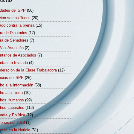
idades del SPP
(50)
ión somos Todos
(20)
ado contra la prensa
(15)
a de Diputados
(17)
a de Senadores
(7)
Vial Asunción
(2)
tarios de Asociados
(7)
tarista Invitado
(4)
deración de la Clase Trabajadora
(12)
cias del SPP
(26)
ho a la Información
(58)
ho a la Tierra
(10)
chos Humanos
(99)
hos Laborales
(113)
mía y Política
(12)
iones del 2018
(1)
ensa en la Noticia
(51)