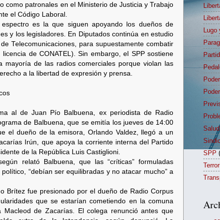
do como patronales en el Ministerio de Justicia y Trabajo
Liber
nte el Código Laboral.
Liber
l espectro es la que siguen apoyando los dueños de
Lugo 
es y los legisladores. En Diputados continúa en estudio
Para
5, de Telecomunicaciones, para supuestamente combatir
en licencia de CONATEL). Sin embargo, el SPP sostiene
Parti
a mayoría de las radios comerciales porque violan las
Pedal
erecho a la libertad de expresión y prensa.
Poder
Poder
icos
Previ
ma al de Juan Pío Balbuena, ex periodista de Radio
Probl
ograma de Balbuena, que se emitía los jueves de 14:00
Salud
e el dueño de la emisora, Orlando Valdez, llegó a un
Sindi
carías Irún, que apoya la corriente interna del Partido
idente de la República Luis Castiglioni.
SPP
 según relató Balbuena, que las “críticas” formuladas
Terro
 político, “debían ser equilibradas y no atacar mucho” a
Trans
ldo Brítez fue presionado por el dueño de Radio Corpus
egularidades que se estarían cometiendo en la comuna
Arc
a Macleod de Zacarías. El colega renunció antes que