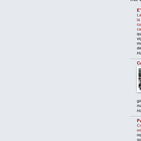
E
La
la
cu
c
qu
vi
mu
de
Ha
Cu
gi
má
Ha
Pa
Co
or
re
so