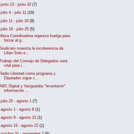
►
junio 13 - junio 20
(7)
►
julio 4 - julio 11
(10)
►
julio 11 - julio 18
(9)
▼
julio 18 - julio 25
(5)
Mesa Coordinadora organiza huelga para
forzar al g...
Sindicato muestra la incoherencia de
Lilian Soto e...
Trabajo del Consejo de Delegados será
vital para i...
Radio Libertad cierra programa y
Diputados sigue c...
ABC Digital y Vanguardia "levantaron"
información ...
►
julio 25 - agosto 1
(7)
►
agosto 1 - agosto 8
(1)
►
agosto 8 - agosto 15
(1)
►
agosto 15 - agosto 22
(1)
►
octubre 31 - noviembre 7
(6)