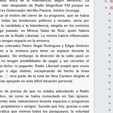
eldo extra de la Intendencia, según denunció. La
►
2
 sido despedida de Radio Magníficat FM porque no
▼
2
 ex Gobernador del Alto Paraná, Jotvino Urunaga.
e el motivo del cierre de su programa, que se había
 todas las tendencias políticos y sociales, sería por
 la candidata a la Intendencia, elegida en los comicios
ngo pasado, es Mirena Salas de Ruiz, quien habría
ones de la Radio Libertad. La misma habría influenciado
 tengan espacio en la emisora.
entes colorados Pedro Ángel Rodríguez y Edgar Américo
sto a la emisora para tener un espacio durante la
ipales. Sin embargo, la dirección de la radio pasó un
no tengan posibilidades de pagar y así cerrarles el
a dicho: ni pagando, Radio Libertad aceptó que voces
uyo o algo distinto, exceptuando de hecho la línea
ás…”, reza parte de la nota de Vera Cantero dirigida al
an apoyado en esta difícil situación personal.
ión de prensa de que no estaba adeudando a Radio
ístico, tal como se había comentado en San Ignacio.
nte) esta radioemisora levanta espacios o programas
propietarios o amigos. Sucede que hoy, gracias a este
ática que vivimos todos los paraguayos, la voluntad