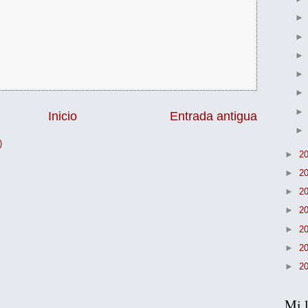
Inicio
Entrada antigua
)
►
2
►
2
►
2
►
2
►
2
►
2
►
2
Mi l