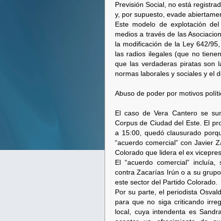
Previsión Social, no está registra
y, por supuesto, evade abiertame
Este modelo de explotación de
medios a través de las Asociacion
la modificación de la Ley 642/9
las radios ilegales (que no tien
que las verdaderas piratas son l
normas laborales y sociales y el d
Abuso de poder por motivos polít
El caso de Vera Cantero se su
Corpus de Ciudad del Este. El pr
a 15:00, quedó clausurado porqu
“acuerdo comercial” con Javier Za
Colorado que lidera el ex vicepres
El “acuerdo comercial” incluía,
contra Zacarías Irún o a su grupo
este sector del Partido Colorado.
Por su parte, el periodista Osva
para que no siga criticando irr
local, cuya intendenta es Sandr