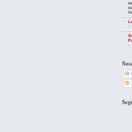
de
qu
Ha
La
-
Si
P
-
Susc
E
C
Seg