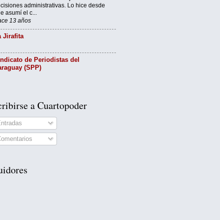
cisiones administrativas. Lo hice desde
e asumí el c...
ce 13 años
 Jirafita
ndicato de Periodistas del
araguay (SPP)
ribirse a Cuartopoder
ntradas
omentarios
uidores