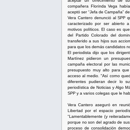
aceptar un ofrecimiento de su
compañera Florinda Vega había
aceptó ser “Jefa de Campaña” del
Vera Cantero denunció al SPP qu
caracterizado por ser abierto a
motivos políticos. El caso es que
del Partido Colorado del domi
transferido a sus hijos sus acci
para que los demás candidatos no
El periodista dijo que los dirig
Martínez pidieron un presupue
campaña electoral por las munic
presupuesto muy alto para que 
acceso al medio. "Así como qued
diferentes pudieran decir lo s
periodística de Noticias y Algo M
SPP y a varios colegas que le habí
Vera Cantero aseguró en reun
Libertad por el espacio period
“Lamentablemente (y reiteradame
porque no son del agrado de sus 
proceso de consolidación democr