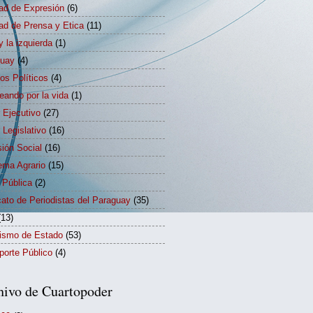
tad de Expresión
(6)
tad de Prensa y Etica
(11)
y la izquierda
(1)
guay
(4)
dos Políticos
(4)
eando por la vida
(1)
 Ejecutivo
(27)
 Legislativo
(16)
sión Social
(16)
ema Agrario
(15)
 Pública
(2)
cato de Periodistas del Paraguay
(35)
(13)
rismo de Estado
(53)
porte Público
(4)
hivo de Cuartopoder