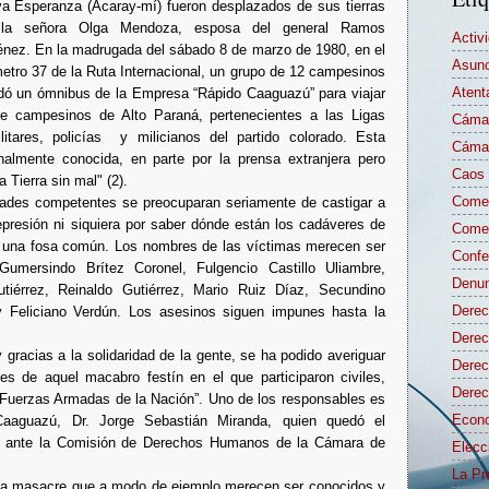
a Esperanza (Acaray-mí) fueron desplazados de sus tierras
 la señora Olga Mendoza, esposa del general Ramos
Activ
nez. En la madrugada del sábado 8 de marzo de 1980, en el
Asunc
metro 37 de la Ruta Internacional, un grupo de 12 campesinos
Atent
dó un ómnibus de la Empresa “Rápido Caaguazú” para viajar
de campesinos de Alto Paraná, pertenecientes a las Ligas
Cámar
ilitares, policías y milicianos del partido colorado. Esta
Cámar
onalmente conocida, en parte por la prensa extranjera pero
Caos 
a Tierra sin mal" (2).
Comen
dades competentes se preocuparan seriamente de castigar a
represión ni siquiera por saber dónde están los cadáveres de
Comen
n una fosa común. Los nombres de las víctimas merecen ser
Confe
Gumersindo Brítez Coronel, Fulgencio Castillo Uliambre,
Denun
tiérrez, Reinaldo Gutiérrez, Mario Ruiz Díaz, Secundino
Derec
y Feliciano Verdún. Los asesinos siguen impunes hasta la
Derec
 gracias a la solidaridad de la gente, se ha podido averiguar
Dere
s de aquel macabro festín en el que participaron civiles,
Derec
as Fuerzas Armadas de la Nación”. Uno de los responsables es
Econo
Caaguazú, Dr. Jorge Sebastián Miranda, quien quedó el
3, ante la Comisión de Derechos Humanos de la Cámara de
Elecc
La Pr
lla masacre que a modo de ejemplo merecen ser conocidos y