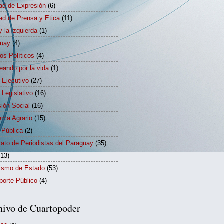
tad de Expresión
(6)
tad de Prensa y Etica
(11)
y la izquierda
(1)
guay
(4)
dos Políticos
(4)
eando por la vida
(1)
 Ejecutivo
(27)
 Legislativo
(16)
sión Social
(16)
ema Agrario
(15)
 Pública
(2)
cato de Periodistas del Paraguay
(35)
(13)
rismo de Estado
(53)
porte Público
(4)
hivo de Cuartopoder