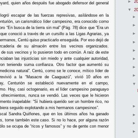
►
2
yard, quien años después fue abogado defensor del general
▼
2
 logró escapar de las fuerzas represivas, asilándose en la
turión, un carismático líder campesino, era conocido como
ibro “En busca de la tierra sin mal” (Pág. 78) dice que “Era un
e conoció a través de un cursillo a las Ligas Agrarias, ya
hermanos, Centú quiso practicarlo enseguida. Por eso dejó de
rcadería de su almacén entre los vecinos organizados.
s de sus vecinos y lo pusieron todo en común. A raíz de este
iaban las injusticias sin miedo y ante cualquier autoridad,
ron teniendo suma confianza. Otro factor que aumentó su
medicina natural”. Centú, como se le conoce, mítico líder de
obrevivió a la “Masacre de Caaguazú”, vivió 10 años en
ay, Centurión se estableció nuevamente en el campo,
mo. Hoy, casi octogenario, es el líder campesino paraguayo
frecimientos, nunca se vendió. Las veces que le hicieron
mento inapelable: “Si hubiera querido ser un hombre rico, no
ubiera seguido explotando a mis hermanos campesinos”.
iscal Sandra Quiñones, que en los últimos años ha ganado
os, tome también este caso. Si no lo hace, por alguna razón
sólo se ocupa de “ricos y famosos” y no de gente con menor