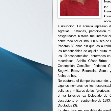
Nuev
por
Gimé
kiló
abor
a Asunción. En aquella represión 
Agrarias Cristianas, participaron m
desgarradora historia fue internaci
sobre todo por el libro "En busca de l
Pasaron 30 años sin que las autori
los responsables de aquella brutal 
los 10 desaparecidos, enterrados e
recordados: Adolfo César Brítez, 
Concepción González, Federico Gu
Segovia Brítez, Estanislao Sotelo 
fecha de hoy.
No obstante el tiempo transcurrido, y
algunos nombres de los responsable
policías y militares de las “glorios
el ya fallecido ex Delegado de 
descubierto en septiembre de 199
Diputados (3).
Existen otros responsables de aque