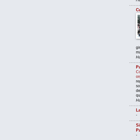
Cu
gi
má
Ha
Pa
Co
or
re
so
de
qu
Ha
La
-
Si
P
-