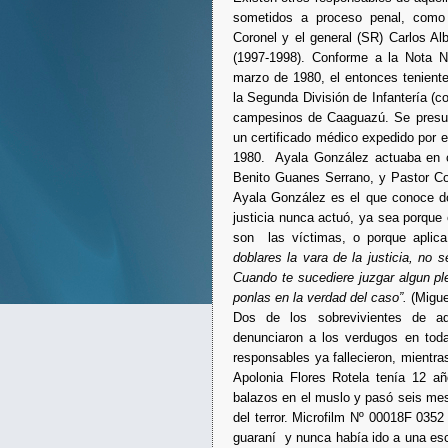
sometidos a proceso penal, como
Coronel y el general (SR) Carlos A
(1997-1998). Conforme a la Nota Nº
marzo de 1980, el entonces tenient
la Segunda División de Infantería (c
campesinos de Caaguazú. Se presume
un certificado médico expedido por 
1980. Ayala González actuaba en co
Benito Guanes Serrano, y Pastor C
Ayala González es el que conoce dó
justicia nunca actuó, ya sea porque
son las víctimas, o porque aplica
doblares la vara de la justicia, no 
Cuando te sucediere juzgar algun ple
ponlas en la verdad del caso”.
(Migu
Dos de los sobrevivientes de aqu
denunciaron a los verdugos en toda
responsables ya fallecieron, mientr
Apolonia Flores Rotela tenía 12 añ
balazos en el muslo y pasó seis mes
del terror. Microfilm Nº 00018F 035
guaraní y nunca había ido a una es