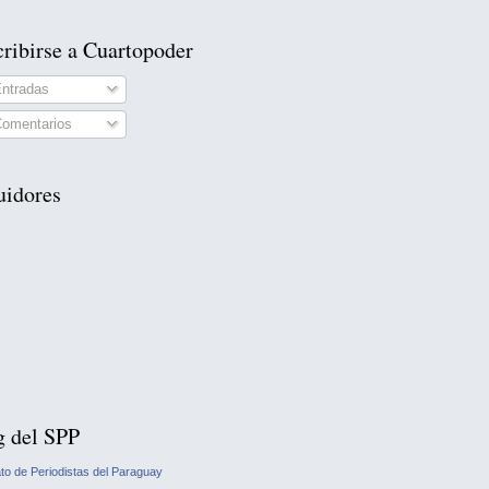
ribirse a Cuartopoder
ntradas
omentarios
uidores
g del SPP
ato de Periodistas del Paraguay