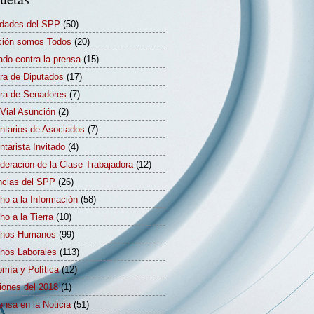
idades del SPP
(50)
ión somos Todos
(20)
ado contra la prensa
(15)
a de Diputados
(17)
a de Senadores
(7)
Vial Asunción
(2)
tarios de Asociados
(7)
tarista Invitado
(4)
deración de la Clase Trabajadora
(12)
cias del SPP
(26)
ho a la Información
(58)
ho a la Tierra
(10)
chos Humanos
(99)
hos Laborales
(113)
mía y Política
(12)
iones del 2018
(1)
ensa en la Noticia
(51)