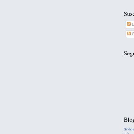
Susc
E
C
Seg
Blo
Sindic