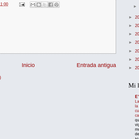
11:00
►
2
►
2
►
2
►
2
►
2
►
2
Inicio
Entrada antigua
►
2
)
Mi l
E
La
la
cu
c
qu
vi
mu
de
Ha