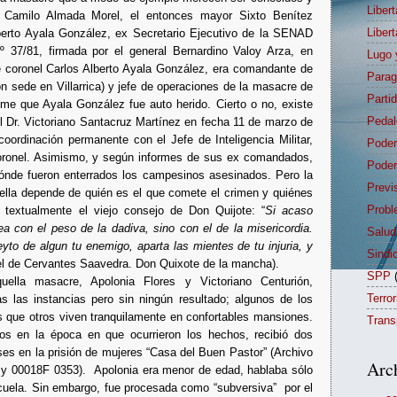
Liber
 Camilo Almada Morel, el entonces mayor Sixto Benítez
Liber
lberto Ayala González, ex Secretario Ejecutivo de la SENAD
 37/81, firmada por el general Bernardino Valoy Arza, en
Lugo 
e coronel Carlos Alberto Ayala González, era comandante de
Para
on sede en Villarrica) y jefe de operaciones de la masacre de
Parti
 que Ayala González fue auto herido. Cierto o no, existe
Pedal
el Dr. Victoriano Santacruz Martínez en fecha 11 de marzo de
ordinación permanente con el Jefe de Inteligencia Militar,
Poder
oronel. Asimismo, y según informes de sus ex comandados,
Poder
nde fueron enterrados los campesinos asesinados. Pero la
Previ
 ella depende de quién es el que comete el crimen y quiénes
Probl
 textualmente el viejo consejo de Don Quijote: “
Si acaso
sea con el peso de la dadiva, sino con el de la misericordia.
Salud
yto de algun tu enemigo, aparta las mientes de tu injuria, y
Sindi
el de Cervantes Saavedra. Don Quixote de la mancha).
SPP
ella masacre, Apolonia Flores y Victoriano Centurión,
Terro
s las instancias pero sin ningún resultado; algunos de los
as que otros viven tranquilamente en confortables mansiones.
Trans
os en la época en que ocurrieron los hechos, recibió dos
es en la prisión de mujeres “Casa del Buen Pastor” (Archivo
Arc
2 y 00018F 0353). Apolonia era menor de edad, hablaba sólo
cuela. Sin embargo, fue procesada como “subversiva” por el