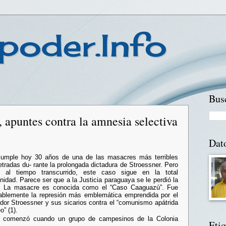
poder.Info
Busc
apuntes contra la amnesia selectiva
Dat
umple hoy 30 años de una de las masacres más terribles
etradas du- rante la prolongada dictadura de Stroessner. Pero
 al tiempo transcurrido, este caso sigue en la total
nidad. Parece ser que a la Justicia paraguaya se le perdió la
. La masacre es conocida como el “Caso Caaguazú”. Fue
ablemente la represión más emblemática emprendida por el
ador Stroessner y sus sicarios contra el “comunismo apátrida
o” (1).
 comenzó cuando un grupo de campesinos de la Colonia
Etiq