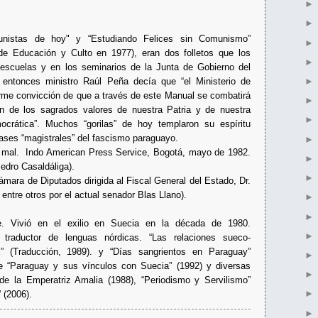
unistas de hoy" y “Estudiando Felices sin Comunismo”
o de Educación y Culto en 1977), eran dos folletos que los
escuelas y en los seminarios de la Junta de Gobierno del
 entonces ministro Raúl Peña decía que “el Ministerio de
firme convicción de que a través de este Manual se combatirá
 de los sagrados valores de nuestra Patria y de nuestra
emocrática”. Muchos “gorilas” de hoy templaron su espíritu
lases “magistrales” del fascismo paraguayo.
in mal. Indo American Press Service, Bogotá, mayo de 1982.
edro Casaldáliga).
mara de Diputados dirigida al Fiscal General del Estado, Dr.
entre otros por el actual senador Blas Llano).
nte. Vivió en el exilio en Suecia en la década de 1980.
traductor de lenguas nórdicas. “Las relaciones sueco-
X” (Traducción, 1989). y “Días sangrientos en Paraguay”
de “Paraguay y sus vínculos con Suecia” (1992) y diversas
e la Emperatriz Amalia (1988), “Periodismo y Servilismo”
 (2006).