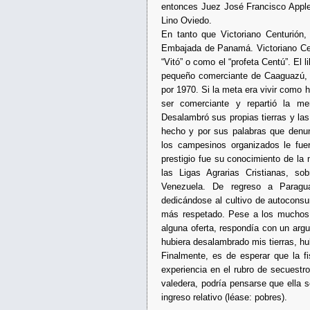
entonces Juez José Francisco Apple
Lino Oviedo.
En tanto que Victoriano Centurión,
Embajada de Panamá. Victoriano Cen
“Vitó” o como el “profeta Centú”. El l
pequeño comerciante de Caaguazú, qu
por 1970. Si la meta era vivir como 
ser comerciante y repartió la me
Desalambró sus propias tierras y la
hecho y por sus palabras que denunc
los campesinos organizados le fue
prestigio fue su conocimiento de la 
las Ligas Agrarias Cristianas, s
Venezuela. De regreso a Paragu
dedicándose al cultivo de autoconsu
más respetado. Pese a los muchos o
alguna oferta, respondía con un argu
hubiera desalambrado mis tierras, h
Finalmente, es de esperar que la f
experiencia en el rubro de secuestr
valedera, podría pensarse que ella 
ingreso relativo (léase: pobres).