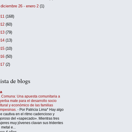
►
diciembre 26 - enero 2
(1)
011
(168)
012
(60)
013
(79)
014
(13)
015
(10)
016
(50)
017
(2)
ista de blogs
’a
 Comuna: Una apuesta comunitaria a
 yerba mate para el desarrollo socio
ltural y económico de las familias
ampesinas.
-
Por Patricia Lima* Hay algo
e cautiva en el ritmo cadencioso y
goroso del «sapecado». Mientras tres
jeres muy jóvenes clavan sus tridentes
 metal e...
ce 4 años