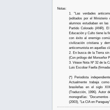
Notas:
1. "Las verdades anticom
(editados por el Ministeri
alumnos estudiaban en las 
Partido Colorado (ANR). El
Educación y Culto tiene la 
con éxito al enemigo común
civilización cristiana y d
anticomunista en aquellas c
2. En busca de la Tierra s
(Con prólogo del Monseñor P
3. Véase Nota Nº 32 de la Cá
Luis Escobar Faella (firmada 
----------
(*) Periodista independie
Actualmente trabaja como 
brasileñas en el siglo XI
(Traducción, 1996). Autor 
monografías: “Documentos d
(2003), “La CIA en Paraguay”