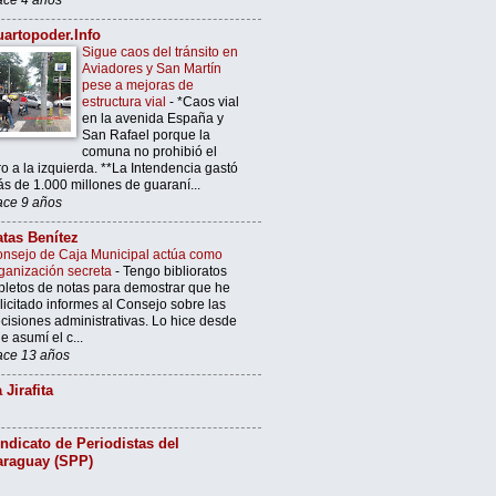
artopoder.Info
Sigue caos del tránsito en
Aviadores y San Martín
pese a mejoras de
estructura vial
-
*Caos vial
en la avenida España y
San Rafael porque la
comuna no prohibió el
ro a la izquierda. **La Intendencia gastó
s de 1.000 millones de guaraní...
ce 9 años
tas Benítez
nsejo de Caja Municipal actúa como
ganización secreta
-
Tengo biblioratos
pletos de notas para demostrar que he
licitado informes al Consejo sobre las
cisiones administrativas. Lo hice desde
e asumí el c...
ce 13 años
 Jirafita
ndicato de Periodistas del
araguay (SPP)