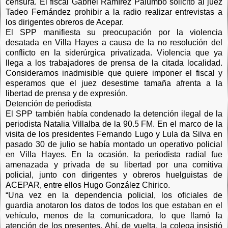
censura. El fiscal Gabriel Ramírez Palumbo solicitó al juez
Tadeo Fernández prohibir a la radio realizar entrevistas a
los dirigentes obreros de Acepar.
El SPP manifiesta su preocupación por la violencia
desatada en Villa Hayes a causa de la no resolución del
conflicto en la siderúrgica privatizada. Violencia que ya
llega a los trabajadores de prensa de la citada localidad.
Consideramos inadmisible que quiere imponer el fiscal y
esperamos que el juez desestime tamaña afrenta a la
libertad de prensa y de expresión.
Detención de periodista
El SPP también había condenado la detención ilegal de la
periodista Natalia Villalba de la 90.5 FM. En el marco de la
visita de los presidentes Fernando Lugo y Lula da Silva en
pasado 30 de julio se había montado un operativo policial
en Villa Hayes. En la ocasión, la periodista radial fue
amenazada y privada de su libertad por una comitiva
policial, junto con dirigentes y obreros huelguistas de
ACEPAR, entre ellos Hugo González Chirico.
“Una vez en la dependencia policial, los oficiales de
guardia anotaron los datos de todos los que estaban en el
vehículo, menos de la comunicadora, lo que llamó la
atención de los presentes. Ahí, de vuelta, la colega insistió